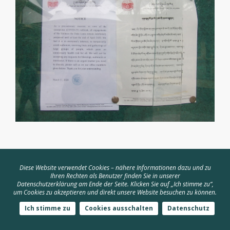
Das coronarchiv ist ein
Diese Website verwendet Cookies – nähere Informationen dazu und zu
Ihren Rechten als Benutzer finden Sie in unserer
Gemeinschaftsprojekt der Universitäten
Datenschutzerklärung am Ende der Seite. Klicken Sie auf „Ich stimme zu“,
um Cookies zu akzeptieren und direkt unsere Website besuchen zu können.
Hamburg, Bochum und Gießen – Powered
Ich stimme zu
Cookies ausschalten
Datenschutz
by Omeka S.